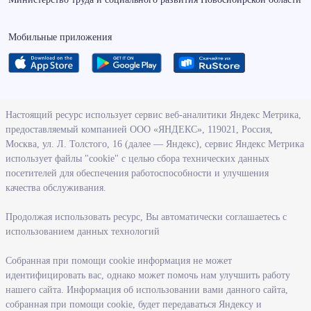
Мобильные приложения
О ведомстве
Настоящий ресурс использует сервис веб-аналитики Яндекс Метрика,
предоставляемый компанией ООО «ЯНДЕКС», 119021, Россия,
Деятельность министерства труда и социального развития
Москва, ул. Л. Толстого, 16 (далее — Яндекс), сервис Яндекс Метрика
Новосибирской области
использует файлы "cookie" с целью сбора технических данных
посетителей для обеспечения работоспособности и улучшения
Контрольно-надзорная деятельность министерства
качества обслуживания.
Государственные программы, реализуемые министерством
Службы и учреждения, подведомственные министерству
Продолжая использовать ресурс, Вы автоматически соглашаетесь с
использованием данных технологий
Поступление на государственную гражданскую службу
Собранная при помощи cookie информация не может
Информация
идентифицировать вас, однако может помочь нам улучшить работу
нашего сайта. Информация об использовании вами данного сайта,
Регистрация в целях поиска работы
собранная при помощи cookie, будет передаваться Яндексу и