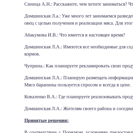
Синица А.Н.: Расскажите, чем хотите заниматься? Ч
Домшинская Л.а.: Уже много лет занимаемся развед
овец с целью получения и реализации мяса. Для это
Абакумова И.В.: Что имеется в настоящее время?
Домшинская Л.А.: Имеются все необходимые для сод
кормов.
Чуприна.: Как планируете рекламировать свою про
Домшинская Л.А.: Планирую размещать информацию 
Мясо баранины пользуется спросом и всегда в цене.
Коваленко В.А.: Где планируете реализовывать про
Домшинская Л.А.: Жителям своего района и соседни
Принятые решения:
В соответствии с Порядком, условиями предоста