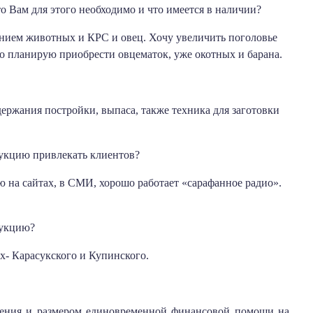
то Вам для этого необходимо и что имеется в наличии?
ением животных и КРС и овец. Хочу увеличить поголовье
го планирую приобрести овцематок, уже окотных и барана.
ержания постройки, выпаса, также техника для заготовки
дукцию привлекать клиентов?
на сайтах, в СМИ, хорошо работает «сарафанное радио».
дукцию?
х- Карасукского и Купинского.
вления и размером единовременной финансовой помощи на