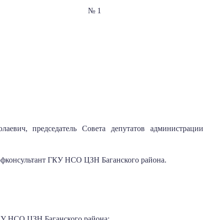
года № 1
лаевич, председатель Совета депутатов администрации
офконсультант ГКУ НСО ЦЗН Баганского района.
КУ НСО ЦЗН Баганского района;