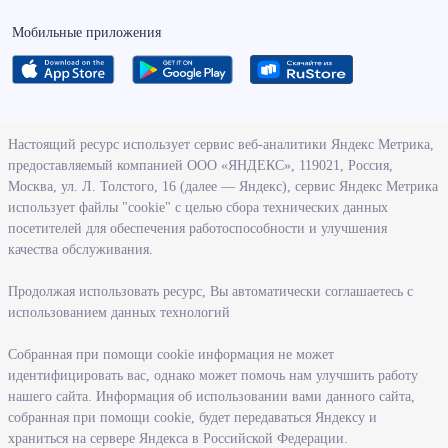
Мобильные приложения
О ведомстве
Настоящий ресурс использует сервис веб-аналитики Яндекс Метрика,
предоставляемый компанией ООО «ЯНДЕКС», 119021, Россия,
Деятельность министерства труда и социального развития
Москва, ул. Л. Толстого, 16 (далее — Яндекс), сервис Яндекс Метрика
Новосибирской области
использует файлы "cookie" с целью сбора технических данных
посетителей для обеспечения работоспособности и улучшения
Контрольно-надзорная деятельность министерства
качества обслуживания.
Государственные программы, реализуемые министерством
Службы и учреждения, подведомственные министерству
Продолжая использовать ресурс, Вы автоматически соглашаетесь с
использованием данных технологий
Поступление на государственную гражданскую службу
Собранная при помощи cookie информация не может
Информация
идентифицировать вас, однако может помочь нам улучшить работу
нашего сайта. Информация об использовании вами данного сайта,
Регистрация в целях поиска работы
собранная при помощи cookie, будет передаваться Яндексу и
Меры государственной поддержки в сфере занятости населения
храниться на сервере Яндекса в Российской Федерации.