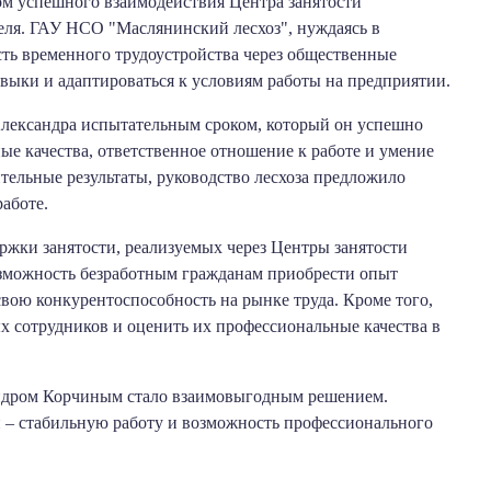
ом успешного взаимодействия Центра занятости
еля. ГАУ НСО "Маслянинский лесхоз", нуждаясь в
ть временного трудоустройства через общественные
авыки и адаптироваться к условиям работы на предприятии.
Александра испытательным сроком, который он успешно
ые качества, ответственное отношение к работе и умение
тельные результаты, руководство лесхоза предложило
работе.
ржки занятости, реализуемых через Центры занятости
зможность безработным гражданам приобрести опыт
вою конкурентоспособность на рынке труда. Кроме того,
 сотрудников и оценить их профессиональные качества в
андром Корчиным стало взаимовыгодным решением.
н – стабильную работу и возможность профессионального