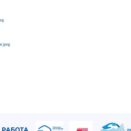
peg
я.jpeg