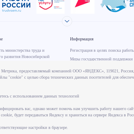
ве
Информация
ть министерства труда и
Регистрация в целях поиска работ
го развития Новосибирской
Меры государственной поддержки 
занятости населения
с Метрика, предоставляемый компанией ООО «ЯНДЕКС», 119021, Россия, 
о-надзорная деятельность
Информация для работодателей
йлы "cookie" с целью сбора технических данных посетителей для обеспе
тва
Состояние рынка труда
венные программы, реализуемые
Профессиональная ориентация
твом
етесь с использованием данных технологий
учреждения, подведомственные
тву
фицировать вас, однако может помочь нам улучшить работу нашего сай
ookie, будет передаваться Яндексу и храниться на сервере Яндекса в Ро
ие на государственную
ую службу
оответствующие настройки в браузере.