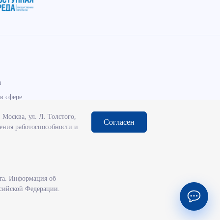
ы
в сфере
Москва, ул. Л. Толстого,
Согласен
чения работоспособности и
та. Информация об
ссийской Федерации.