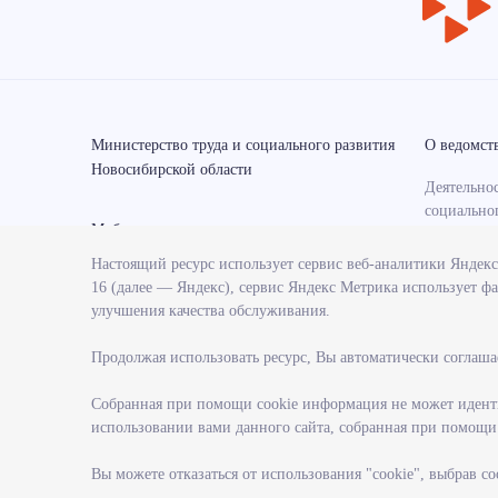
Министерство труда и социального развития
О ведомст
Новосибирской области
Деятельнос
социально
Мобильные приложения
области
Настоящий ресурс использует сервис веб-аналитики Яндек
Контрольн
16 (далее — Яндекс), сервис Яндекс Метрика использует фа
министерс
улучшения качества обслуживания.
Государст
министерс
Продолжая использовать ресурс, Вы автоматически соглаша
Службы и 
министерс
Собранная при помощи cookie информация не может иденти
использовании вами данного сайта, собранная при помощи c
Поступлен
гражданск
Вы можете отказаться от использования "cookie", выбрав с