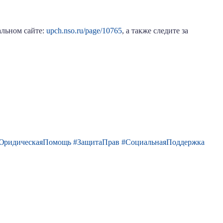
альном сайте:
upch.nso.ru/page/10765
, а также следите за
ЮридическаяПомощь
#ЗащитаПрав
#СоциальнаяПоддержка