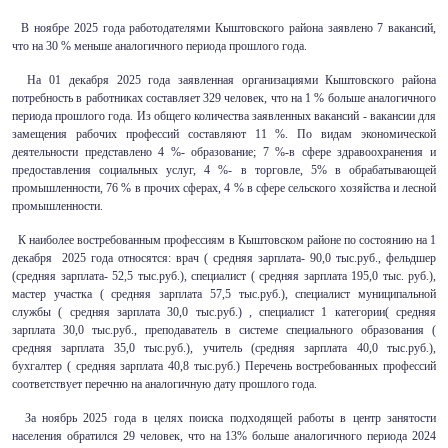
В ноябре 2025 года работодателями Кыштовского района заявлено 7 вакансий,
что на 30 % меньше аналогичного периода прошлого года.
На 01 декабря 2025 года заявленная организациями Кыштовского района
потребность в работниках составляет 329 человек, что на 1 % больше аналогичного
периода прошлого года. Из общего количества заявленных вакансий - вакансии для
замещения рабочих профессий составляют 11 %. По видам экономической
деятельности представлено 4 %- образование; 7 %-в сфере здравоохранения и
предоставления социальных услуг, 4 %- в торговле, 5% в обрабатывающей
промышленности, 76 % в прочих сферах, 4 % в сфере сельского хозяйства и лесной
промышленности.
К наиболее востребованным профессиям в Кыштовском районе по состоянию на 1
декабря 2025 года относятся: врач ( средняя зарплата- 90,0 тыс.руб., фельдшер
(средняя зарплата- 52,5 тыс.руб.), специалист ( средняя зарплата 195,0 тыс. руб.),
мастер участка ( средняя зарплата 57,5 тыс.руб.), специалист муниципальной
службы ( средняя зарплата 30,0 тыс.руб.) , специалист 1 категории( средняя
зарплата 30,0 тыс.руб., преподаватель в системе специального образования (
средняя зарплата 35,0 тыс.руб.), учитель (средняя зарплата 40,0 тыс.руб.),
бухгалтер ( средняя зарплата 40,8 тыс.руб.) Перечень востребованных профессий
соответствует перечню на аналогичную дату прошлого года.
За ноябрь 2025 года в целях поиска подходящей работы в центр занятости
населения обратился 29 человек, что на 13% больше аналогичного периода 2024