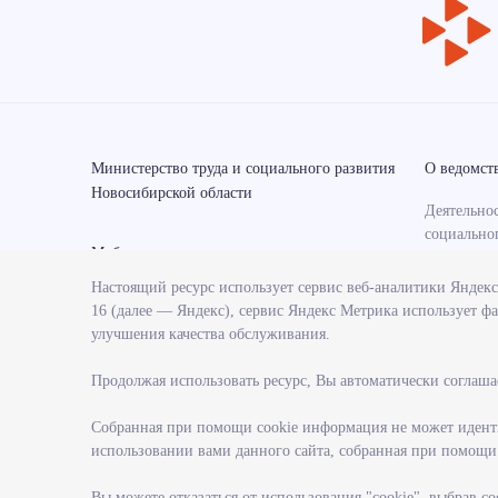
Министерство труда и социального развития
О ведомст
Новосибирской области
Деятельнос
социально
Мобильные приложения
области
Настоящий ресурс использует сервис веб-аналитики Яндек
Контрольн
16 (далее — Яндекс), сервис Яндекс Метрика использует фа
министерс
улучшения качества обслуживания.
Государст
министерс
Продолжая использовать ресурс, Вы автоматически соглаша
Службы и 
министерс
Собранная при помощи cookie информация не может иденти
использовании вами данного сайта, собранная при помощи c
Поступлен
гражданск
Вы можете отказаться от использования "cookie", выбрав с