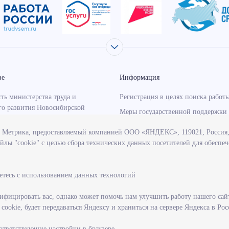
ве
Информация
ть министерства труда и
Регистрация в целях поиска работ
го развития Новосибирской
Меры государственной поддержки 
занятости населения
с Метрика, предоставляемый компанией ООО «ЯНДЕКС», 119021, Россия, 
о-надзорная деятельность
Информация для работодателей
йлы "cookie" с целью сбора технических данных посетителей для обеспе
тва
Состояние рынка труда
венные программы, реализуемые
Профессиональная ориентация
твом
етесь с использованием данных технологий
учреждения, подведомственные
тву
фицировать вас, однако может помочь нам улучшить работу нашего сай
ookie, будет передаваться Яндексу и храниться на сервере Яндекса в Ро
ие на государственную
ую службу
оответствующие настройки в браузере.