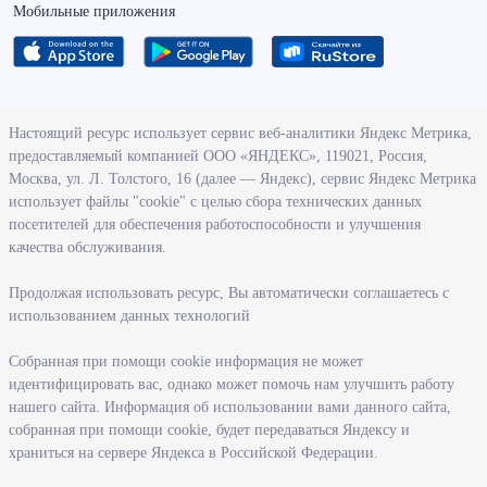
Мобильные приложения
О ведомстве
Настоящий ресурс использует сервис веб-аналитики Яндекс Метрика,
предоставляемый компанией ООО «ЯНДЕКС», 119021, Россия,
Деятельность министерства труда и социального развития
Москва, ул. Л. Толстого, 16 (далее — Яндекс), сервис Яндекс Метрика
Новосибирской области
использует файлы "cookie" с целью сбора технических данных
посетителей для обеспечения работоспособности и улучшения
Контрольно-надзорная деятельность министерства
качества обслуживания.
Государственные программы, реализуемые министерством
Службы и учреждения, подведомственные министерству
Продолжая использовать ресурс, Вы автоматически соглашаетесь с
использованием данных технологий
Поступление на государственную гражданскую службу
Собранная при помощи cookie информация не может
Информация
идентифицировать вас, однако может помочь нам улучшить работу
нашего сайта. Информация об использовании вами данного сайта,
Регистрация в целях поиска работы
собранная при помощи cookie, будет передаваться Яндексу и
Меры государственной поддержки в сфере занятости населения
храниться на сервере Яндекса в Российской Федерации.
Информация для работодателей