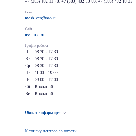
+7 (383) 482-11-48, +7 (383) 482-13-80, +7 (383) 482-18-35
E-mail
mosh_czn@nso.ru
Сайт
nszn.nso.ru
График работы
Пн
08:30 - 17:30
Вт
08:30 - 17:30
Ср
08:30 - 17:30
Чт
11:00 - 19:00
Пт
09:00 - 17:00
Сб
Выходной
Вс
Выходной
Общая информация
К списку центров занятости