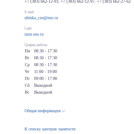
+7 (383) 662-12-93, +7 (383) 662-12-97, +7 (383) 662-27-62
E-mail
ubinka_czn@nso.ru
Сайт
nszn.nso.ru
График работы
Пн
08:30 - 17:30
Вт
08:30 - 17:30
Ср
08:30 - 17:30
Чт
11:00 - 19:00
Пт
09:00 - 17:00
Сб
Выходной
Вс
Выходной
Общая информация
К списку центров занятости