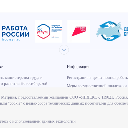
ве
Информация
ть министерства труда и
Регистрация в целях поиска работ
го развития Новосибирской
Меры государственной поддержки 
занятости населения
с Метрика, предоставляемый компанией ООО «ЯНДЕКС», 119021, Россия, 
о-надзорная деятельность
Информация для работодателей
йлы "cookie" с целью сбора технических данных посетителей для обеспе
тва
Состояние рынка труда
венные программы, реализуемые
Профессиональная ориентация
твом
етесь с использованием данных технологий
учреждения, подведомственные