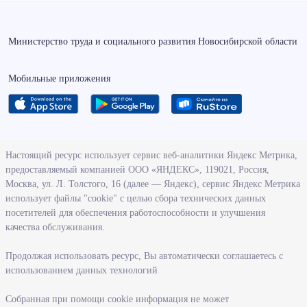
Министерство труда и социального развития Новосибирской области
Мобильные приложения
О ведомстве
Настоящий ресурс использует сервис веб-аналитики Яндекс Метрика,
предоставляемый компанией ООО «ЯНДЕКС», 119021, Россия,
Деятельность министерства труда и социального развития
Москва, ул. Л. Толстого, 16 (далее — Яндекс), сервис Яндекс Метрика
Новосибирской области
использует файлы "cookie" с целью сбора технических данных
посетителей для обеспечения работоспособности и улучшения
Контрольно-надзорная деятельность министерства
качества обслуживания.
Государственные программы, реализуемые министерством
Службы и учреждения, подведомственные министерству
Продолжая использовать ресурс, Вы автоматически соглашаетесь с
использованием данных технологий
Поступление на государственную гражданскую службу
Собранная при помощи cookie информация не может