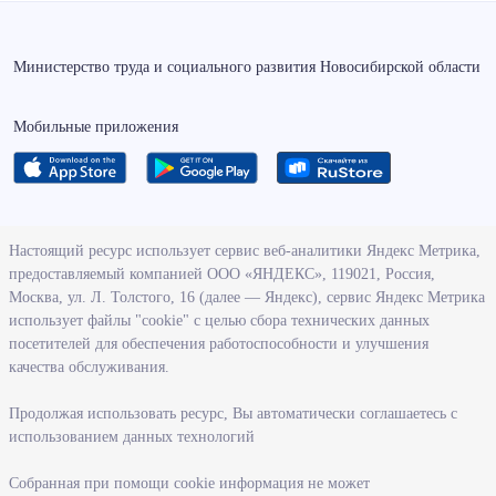
Министерство труда и социального развития Новосибирской области
Мобильные приложения
О ведомстве
Настоящий ресурс использует сервис веб-аналитики Яндекс Метрика,
предоставляемый компанией ООО «ЯНДЕКС», 119021, Россия,
Деятельность министерства труда и социального развития
Москва, ул. Л. Толстого, 16 (далее — Яндекс), сервис Яндекс Метрика
Новосибирской области
использует файлы "cookie" с целью сбора технических данных
посетителей для обеспечения работоспособности и улучшения
Контрольно-надзорная деятельность министерства
качества обслуживания.
Государственные программы, реализуемые министерством
Службы и учреждения, подведомственные министерству
Продолжая использовать ресурс, Вы автоматически соглашаетесь с
использованием данных технологий
Поступление на государственную гражданскую службу
Собранная при помощи cookie информация не может