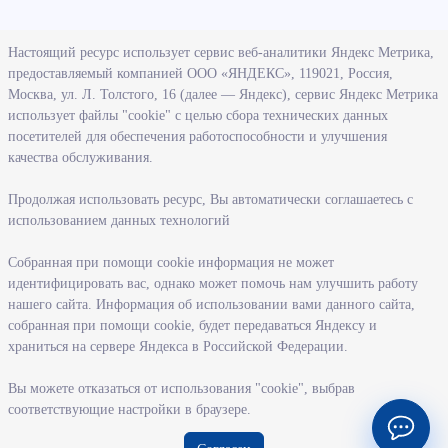
О ведомстве
Настоящий ресурс использует сервис веб-аналитики Яндекс Метрика,
предоставляемый компанией ООО «ЯНДЕКС», 119021, Россия,
Деятельность министерства труда и социального развития
Москва, ул. Л. Толстого, 16 (далее — Яндекс), сервис Яндекс Метрика
Новосибирской области
использует файлы "cookie" с целью сбора технических данных
посетителей для обеспечения работоспособности и улучшения
Контрольно-надзорная деятельность министерства
качества обслуживания.
Государственные программы, реализуемые министерством
Службы и учреждения, подведомственные министерству
Продолжая использовать ресурс, Вы автоматически соглашаетесь с
использованием данных технологий
Поступление на государственную гражданскую службу
Собранная при помощи cookie информация не может
Информация
идентифицировать вас, однако может помочь нам улучшить работу
нашего сайта. Информация об использовании вами данного сайта,
Регистрация в целях поиска работы
собранная при помощи cookie, будет передаваться Яндексу и
Меры государственной поддержки в сфере занятости населения
храниться на сервере Яндекса в Российской Федерации.
Информация для работодателей
Вы можете отказаться от использования "cookie", выбрав
Состояние рынка труда
соответствующие настройки в браузере.
Профессиональная ориентация