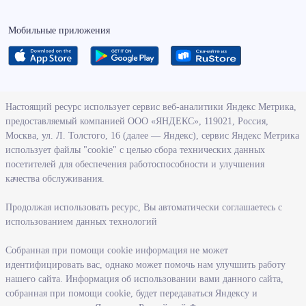
Мобильные приложения
О ведомстве
Настоящий ресурс использует сервис веб-аналитики Яндекс Метрика,
предоставляемый компанией ООО «ЯНДЕКС», 119021, Россия,
Деятельность министерства труда и социального развития
Москва, ул. Л. Толстого, 16 (далее — Яндекс), сервис Яндекс Метрика
Новосибирской области
использует файлы "cookie" с целью сбора технических данных
посетителей для обеспечения работоспособности и улучшения
Контрольно-надзорная деятельность министерства
качества обслуживания.
Государственные программы, реализуемые министерством
Службы и учреждения, подведомственные министерству
Продолжая использовать ресурс, Вы автоматически соглашаетесь с
использованием данных технологий
Поступление на государственную гражданскую службу
Собранная при помощи cookie информация не может
Информация
идентифицировать вас, однако может помочь нам улучшить работу
нашего сайта. Информация об использовании вами данного сайта,
Регистрация в целях поиска работы
собранная при помощи cookie, будет передаваться Яндексу и