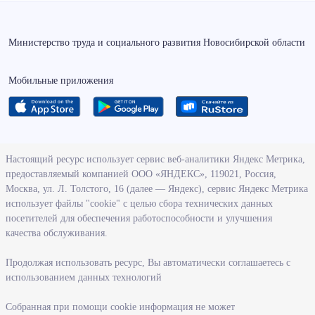
Министерство труда и социального развития Новосибирской области
Мобильные приложения
О ведомстве
Настоящий ресурс использует сервис веб-аналитики Яндекс Метрика,
предоставляемый компанией ООО «ЯНДЕКС», 119021, Россия,
Деятельность министерства труда и социального развития
Москва, ул. Л. Толстого, 16 (далее — Яндекс), сервис Яндекс Метрика
Новосибирской области
использует файлы "cookie" с целью сбора технических данных
посетителей для обеспечения работоспособности и улучшения
Контрольно-надзорная деятельность министерства
качества обслуживания.
Государственные программы, реализуемые министерством
Службы и учреждения, подведомственные министерству
Продолжая использовать ресурс, Вы автоматически соглашаетесь с
использованием данных технологий
Поступление на государственную гражданскую службу
Собранная при помощи cookie информация не может