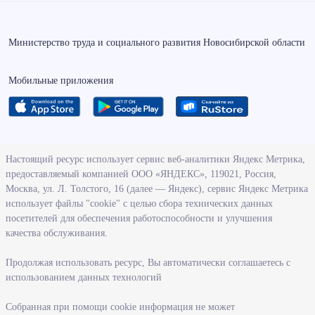
Министерство труда и социального развития Новосибирской области
Мобильные приложения
О ведомстве
Настоящий ресурс использует сервис веб-аналитики Яндекс Метрика,
предоставляемый компанией ООО «ЯНДЕКС», 119021, Россия,
Деятельность министерства труда и социального развития
Москва, ул. Л. Толстого, 16 (далее — Яндекс), сервис Яндекс Метрика
Новосибирской области
использует файлы "cookie" с целью сбора технических данных
посетителей для обеспечения работоспособности и улучшения
Контрольно-надзорная деятельность министерства
качества обслуживания.
Государственные программы, реализуемые министерством
Службы и учреждения, подведомственные министерству
Продолжая использовать ресурс, Вы автоматически соглашаетесь с
использованием данных технологий
Поступление на государственную гражданскую службу
Собранная при помощи cookie информация не может