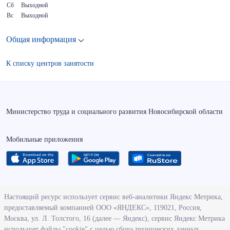
Сб
Выходной
Вс
Выходной
Общая информация
К списку центров занятости
Министерство труда и социального развития Новосибирской области
Мобильные приложения
О ведомстве
Настоящий ресурс использует сервис веб-аналитики Яндекс Метрика,
предоставляемый компанией ООО «ЯНДЕКС», 119021, Россия,
Деятельность министерства труда и социального развития
Москва, ул. Л. Толстого, 16 (далее — Яндекс), сервис Яндекс Метрика
Новосибирской области
использует файлы "cookie" с целью сбора технических данных