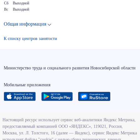
Сб
Выходной
Вс
Выходной
Общая информация
К списку центров занятости
Министерство труда и социального развития Новосибирской области
Мобильные приложения
О ведомстве
Настоящий ресурс использует сервис веб-аналитики Яндекс Метрика,
предоставляемый компанией ООО «ЯНДЕКС», 119021, Россия,
Деятельность министерства труда и социального развития
Москва, ул. Л. Толстого, 16 (далее — Яндекс), сервис Яндекс Метрика
Новосибирской области
использует файлы "cookie" с целью сбора технических данных