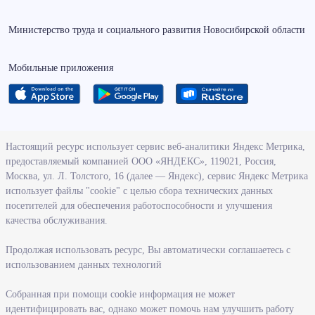
Министерство труда и социального развития Новосибирской области
Мобильные приложения
О ведомстве
Настоящий ресурс использует сервис веб-аналитики Яндекс Метрика,
предоставляемый компанией ООО «ЯНДЕКС», 119021, Россия,
Деятельность министерства труда и социального развития
Москва, ул. Л. Толстого, 16 (далее — Яндекс), сервис Яндекс Метрика
Новосибирской области
использует файлы "cookie" с целью сбора технических данных
посетителей для обеспечения работоспособности и улучшения
Контрольно-надзорная деятельность министерства
качества обслуживания.
Государственные программы, реализуемые министерством
Службы и учреждения, подведомственные министерству
Продолжая использовать ресурс, Вы автоматически соглашаетесь с
использованием данных технологий
Поступление на государственную гражданскую службу
Собранная при помощи cookie информация не может
Информация
идентифицировать вас, однако может помочь нам улучшить работу