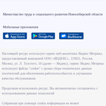
Министерство труда и социального развития Новосибирской области
Мобильные приложения
О ведомстве
Настоящий ресурс использует сервис веб-аналитики Яндекс Метрика,
предоставляемый компанией ООО «ЯНДЕКС», 119021, Россия,
Деятельность министерства труда и социального развития
Москва, ул. Л. Толстого, 16 (далее — Яндекс), сервис Яндекс Метрика
Новосибирской области
использует файлы "cookie" с целью сбора технических данных
посетителей для обеспечения работоспособности и улучшения
Контрольно-надзорная деятельность министерства
качества обслуживания.
Государственные программы, реализуемые министерством
Службы и учреждения, подведомственные министерству
Продолжая использовать ресурс, Вы автоматически соглашаетесь с
использованием данных технологий
Поступление на государственную гражданскую службу
Собранная при помощи cookie информация не может