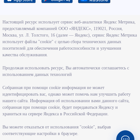
О ведомстве
Настоящий ресурс использует сервис веб-аналитики Яндекс Метрика,
предоставляемый компанией ООО «ЯНДЕКС», 119021, Россия,
Деятельность министерства труда и социального развития
Москва, ул. Л. Толстого, 16 (далее — Яндекс), сервис Яндекс Метрика
Новосибирской области
использует файлы "cookie" с целью сбора технических данных
посетителей для обеспечения работоспособности и улучшения
Контрольно-надзорная деятельность министерства
качества обслуживания.
Государственные программы, реализуемые министерством
Службы и учреждения, подведомственные министерству
Продолжая использовать ресурс, Вы автоматически соглашаетесь с
использованием данных технологий
Поступление на государственную гражданскую службу
Собранная при помощи cookie информация не может
Информация
идентифицировать вас, однако может помочь нам улучшить работу
нашего сайта. Информация об использовании вами данного сайта,
Регистрация в целях поиска работы
собранная при помощи cookie, будет передаваться Яндексу и
Меры государственной поддержки в сфере занятости населения
храниться на сервере Яндекса в Российской Федерации.
Информация для работодателей
Вы можете отказаться от использования "cookie", выбрав
Состояние рынка труда
соответствующие настройки в браузере.