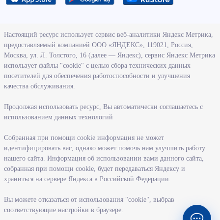
О ведомстве
Настоящий ресурс использует сервис веб-аналитики Яндекс Метрика,
предоставляемый компанией ООО «ЯНДЕКС», 119021, Россия,
Деятельность министерства труда и социального развития
Москва, ул. Л. Толстого, 16 (далее — Яндекс), сервис Яндекс Метрика
Новосибирской области
использует файлы "cookie" с целью сбора технических данных
посетителей для обеспечения работоспособности и улучшения
Контрольно-надзорная деятельность министерства
качества обслуживания.
Государственные программы, реализуемые министерством
Службы и учреждения, подведомственные министерству
Продолжая использовать ресурс, Вы автоматически соглашаетесь с
использованием данных технологий
Поступление на государственную гражданскую службу
Собранная при помощи cookie информация не может
Информация
идентифицировать вас, однако может помочь нам улучшить работу
нашего сайта. Информация об использовании вами данного сайта,
Регистрация в целях поиска работы
собранная при помощи cookie, будет передаваться Яндексу и
Меры государственной поддержки в сфере занятости населения
храниться на сервере Яндекса в Российской Федерации.
Информация для работодателей
Вы можете отказаться от использования "cookie", выбрав
Состояние рынка труда
соответствующие настройки в браузере.