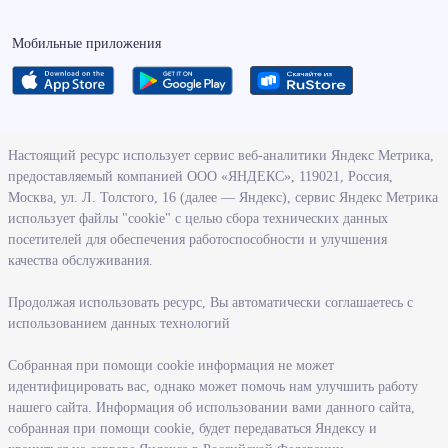
Мобильные приложения
О ведомстве
Настоящий ресурс использует сервис веб-аналитики Яндекс Метрика,
предоставляемый компанией ООО «ЯНДЕКС», 119021, Россия,
Деятельность министерства труда и социального развития
Москва, ул. Л. Толстого, 16 (далее — Яндекс), сервис Яндекс Метрика
Новосибирской области
использует файлы "cookie" с целью сбора технических данных
посетителей для обеспечения работоспособности и улучшения
Контрольно-надзорная деятельность министерства
качества обслуживания.
Государственные программы, реализуемые министерством
Службы и учреждения, подведомственные министерству
Продолжая использовать ресурс, Вы автоматически соглашаетесь с
использованием данных технологий
Поступление на государственную гражданскую службу
Собранная при помощи cookie информация не может
Информация
идентифицировать вас, однако может помочь нам улучшить работу
нашего сайта. Информация об использовании вами данного сайта,
Регистрация в целях поиска работы
собранная при помощи cookie, будет передаваться Яндексу и