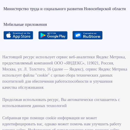
Министерство труда и социального развития Новосибирской области
Мобильные приложения
О ведомстве
Настоящий ресурс использует сервис веб-аналитики Яндекс Метрика,
предоставляемый компанией ООО «ЯНДЕКС», 119021, Россия,
Деятельность министерства труда и социального развития
Москва, ул. Л. Толстого, 16 (далее — Яндекс), сервис Яндекс Метрика
Новосибирской области
использует файлы "cookie" с целью сбора технических данных
посетителей для обеспечения работоспособности и улучшения
Контрольно-надзорная деятельность министерства
качества обслуживания.
Государственные программы, реализуемые министерством
Службы и учреждения, подведомственные министерству
Продолжая использовать ресурс, Вы автоматически соглашаетесь с
использованием данных технологий
Поступление на государственную гражданскую службу
Собранная при помощи cookie информация не может
Информация
идентифицировать вас, однако может помочь нам улучшить работу