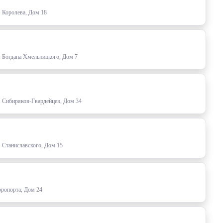
. Королева, Дом 18
. Богдана Хмельницкого, Дом 7
. Сибиряков-Гвардейцев, Дом 34
. Станиславского, Дом 15
эропорта, Дом 24