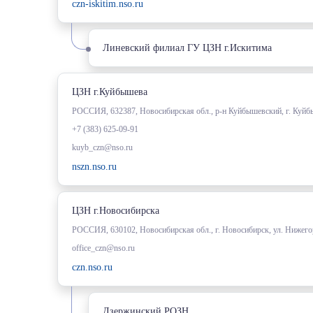
czn-iskitim.nso.ru
Линевский филиал ГУ ЦЗН г.Искитима
ЦЗН г.Куйбышева
РОССИЯ, 632387, Новосибирская обл., р-н Куйбышевский, г. Куйб
+7 (383) 625-09-91
kuyb_czn@nso.ru
nszn.nso.ru
ЦЗН г.Новосибирска
РОССИЯ, 630102, Новосибирская обл., г. Новосибирск, ул. Нижего
office_czn@nso.ru
czn.nso.ru
Дзержинский РОЗН