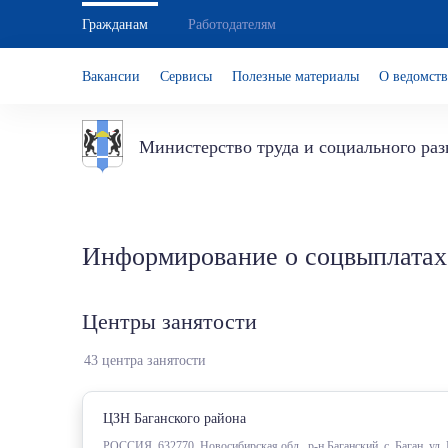
Гражданам
Работодателям
Вакансии
Сервисы
Полезные материалы
О ведомств
Министерство труда и социального ра
Информирование о соцвыплатах
Центры занятости
43 центра занятости
ЦЗН Баганского района
РОССИЯ, 632770, Новосибирская обл., р-н Баганский, с. Баган, ул.