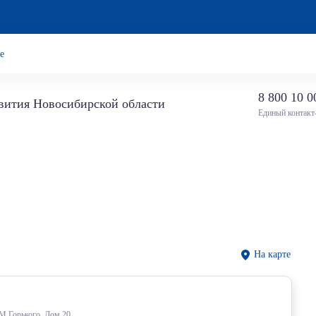
е
8 800 10 0
звития Новосибирской области
Единый контакт
На карте
 М.Горького, Дом 20