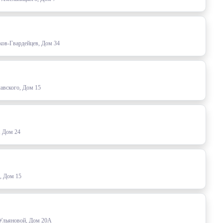
ков-Гвардейцев, Дом 34
авского, Дом 15
, Дом 24
, Дом 15
 Ульяновой, Дом 20А