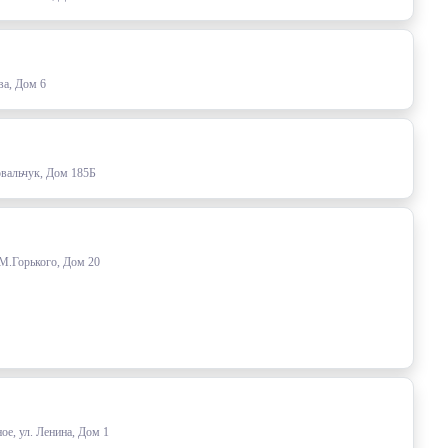
ва, Дом 6
овальчук, Дом 185Б
 М.Горького, Дом 20
ое, ул. Ленина, Дом 1