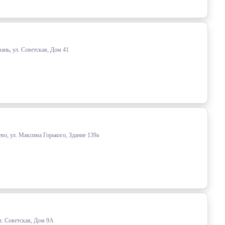
ань, ул. Советская, Дом 41
во, ул. Максима Горького, Здание 139а
л. Советская, Дом 9А