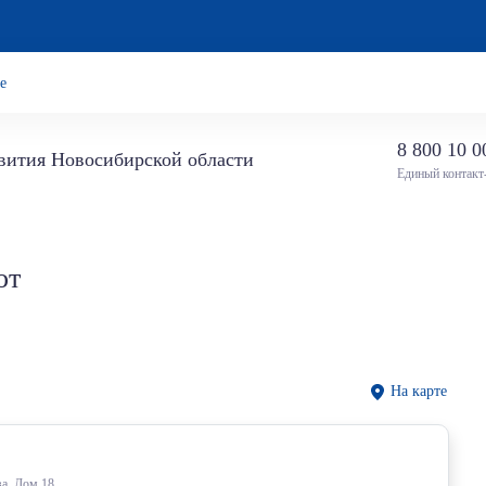
е
8 800 10 0
звития Новосибирской области
Единый контакт
от
На карте
ва, Дом 18