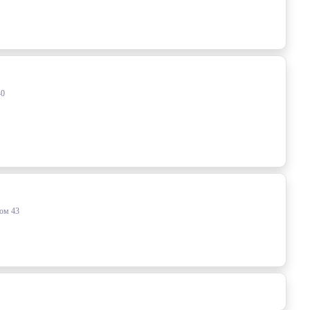
40
Дом 43