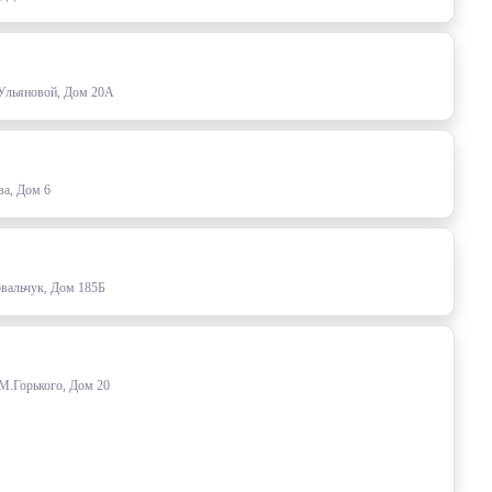
 Ульяновой, Дом 20А
ва, Дом 6
овальчук, Дом 185Б
 М.Горького, Дом 20