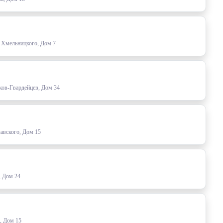
а Хмельницкого, Дом 7
ков-Гвардейцев, Дом 34
авского, Дом 15
, Дом 24
, Дом 15