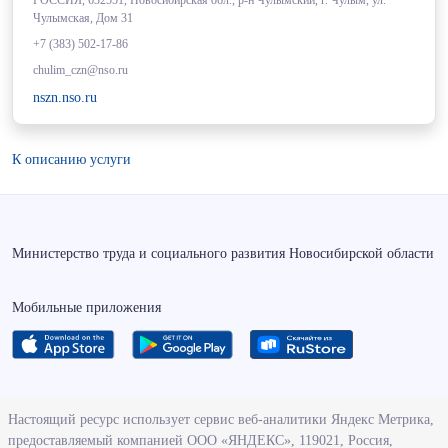
РОССИЯ, 632551, Новосибирская обл., р-н Чулымский, г. Чулым, ул.
Чулымская, Дом 31
+7 (383) 502-17-86
chulim_czn@nso.ru
nszn.nso.ru
К описанию услуги
Министерство труда и социального развития Новосибирской области
Мобильные приложения
О ведомстве
Настоящий ресурс использует сервис веб-аналитики Яндекс Метрика,
предоставляемый компанией ООО «ЯНДЕКС», 119021, Россия,