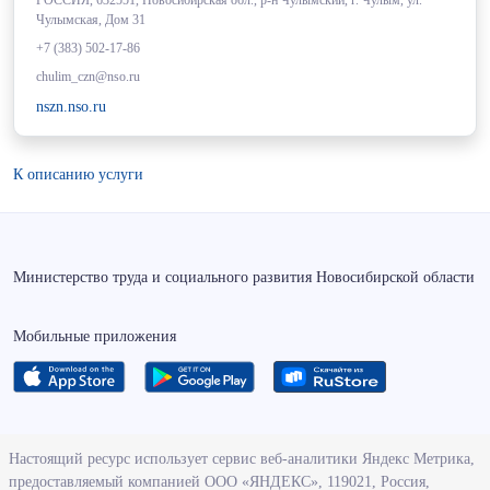
РОССИЯ, 632551, Новосибирская обл., р-н Чулымский, г. Чулым, ул.
Чулымская, Дом 31
+7 (383) 502-17-86
chulim_czn@nso.ru
nszn.nso.ru
К описанию услуги
Министерство труда и социального развития Новосибирской области
Мобильные приложения
О ведомстве
Настоящий ресурс использует сервис веб-аналитики Яндекс Метрика,
предоставляемый компанией ООО «ЯНДЕКС», 119021, Россия,