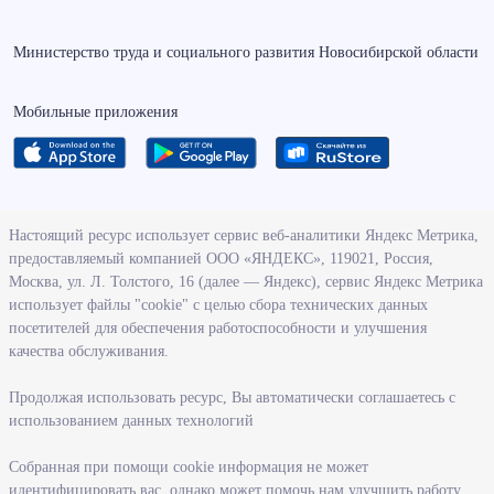
Министерство труда и социального развития Новосибирской области
Мобильные приложения
О ведомстве
Настоящий ресурс использует сервис веб-аналитики Яндекс Метрика,
предоставляемый компанией ООО «ЯНДЕКС», 119021, Россия,
Деятельность министерства труда и социального развития
Москва, ул. Л. Толстого, 16 (далее — Яндекс), сервис Яндекс Метрика
Новосибирской области
использует файлы "cookie" с целью сбора технических данных
посетителей для обеспечения работоспособности и улучшения
Контрольно-надзорная деятельность министерства
качества обслуживания.
Государственные программы, реализуемые министерством
Службы и учреждения, подведомственные министерству
Продолжая использовать ресурс, Вы автоматически соглашаетесь с
использованием данных технологий
Поступление на государственную гражданскую службу
Собранная при помощи cookie информация не может
Информация
идентифицировать вас, однако может помочь нам улучшить работу