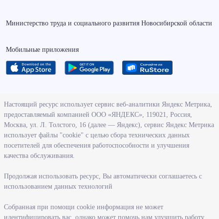
Министерство труда и социального развития Новосибирской области
Мобильные приложения
О ведомстве
Настоящий ресурс использует сервис веб-аналитики Яндекс Метрика,
предоставляемый компанией ООО «ЯНДЕКС», 119021, Россия,
Деятельность министерства труда и социального развития
Москва, ул. Л. Толстого, 16 (далее — Яндекс), сервис Яндекс Метрика
Новосибирской области
использует файлы "cookie" с целью сбора технических данных
посетителей для обеспечения работоспособности и улучшения
Контрольно-надзорная деятельность министерства
качества обслуживания.
Государственные программы, реализуемые министерством
Службы и учреждения, подведомственные министерству
Продолжая использовать ресурс, Вы автоматически соглашаетесь с
использованием данных технологий
Поступление на государственную гражданскую службу
Собранная при помощи cookie информация не может
Информация
идентифицировать вас, однако может помочь нам улучшить работу