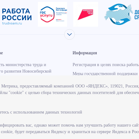
ве
Информация
ть министерства труда и
Регистрация в целях поиска работ
го развития Новосибирской
Меры государственной поддержки 
занятости населения
с Метрика, предоставляемый компанией ООО «ЯНДЕКС», 119021, Россия, 
о-надзорная деятельность
Информация для работодателей
йлы "cookie" с целью сбора технических данных посетителей для обеспе
тва
Состояние рынка труда
венные программы, реализуемые
Профессиональная ориентация
твом
етесь с использованием данных технологий
учреждения, подведомственные
тву
фицировать вас, однако может помочь нам улучшить работу нашего сай
ookie, будет передаваться Яндексу и храниться на сервере Яндекса в Ро
ие на государственную