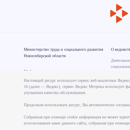
Министерство труда и социального развития
О ведомст
Новосибирской области
Деятельнос
социально
Мобильные приложения
области
Настоящий ресурс использует сервис веб-аналитики Яндек
Контрольн
16 (далее — Яндекс), сервис Яндекс Метрика использует фа
министерс
улучшения качества обслуживания.
Государст
министерс
Продолжая использовать ресурс, Вы автоматически соглаша
Службы и 
министерс
Собранная при помощи cookie информация не может иденти
использовании вами данного сайта, собранная при помощи c
Поступлен