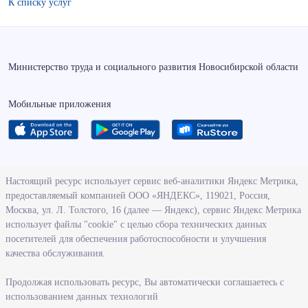
К списку услуг
Министерство труда и социального развития Новосибирской области
Мобильные приложения
О ведомстве
Настоящий ресурс использует сервис веб-аналитики Яндекс Метрика,
предоставляемый компанией ООО «ЯНДЕКС», 119021, Россия,
Деятельность министерства труда и социального развития
Москва, ул. Л. Толстого, 16 (далее — Яндекс), сервис Яндекс Метрика
Новосибирской области
использует файлы "cookie" с целью сбора технических данных
посетителей для обеспечения работоспособности и улучшения
Контрольно-надзорная деятельность министерства
качества обслуживания.
Государственные программы, реализуемые министерством
Службы и учреждения, подведомственные министерству
Продолжая использовать ресурс, Вы автоматически соглашаетесь с
использованием данных технологий
Поступление на государственную гражданскую службу