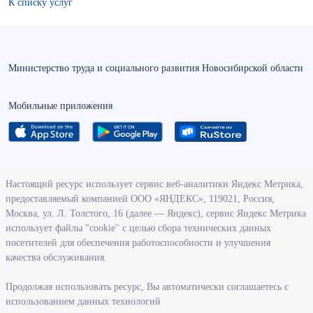
К списку услуг
Министерство труда и социального развития Новосибирской области
Мобильные приложения
О ведомстве
Настоящий ресурс использует сервис веб-аналитики Яндекс Метрика,
предоставляемый компанией ООО «ЯНДЕКС», 119021, Россия,
Деятельность министерства труда и социального развития
Москва, ул. Л. Толстого, 16 (далее — Яндекс), сервис Яндекс Метрика
Новосибирской области
использует файлы "cookie" с целью сбора технических данных
посетителей для обеспечения работоспособности и улучшения
Контрольно-надзорная деятельность министерства
качества обслуживания.
Государственные программы, реализуемые министерством
Службы и учреждения, подведомственные министерству
Продолжая использовать ресурс, Вы автоматически соглашаетесь с
использованием данных технологий
Поступление на государственную гражданскую службу