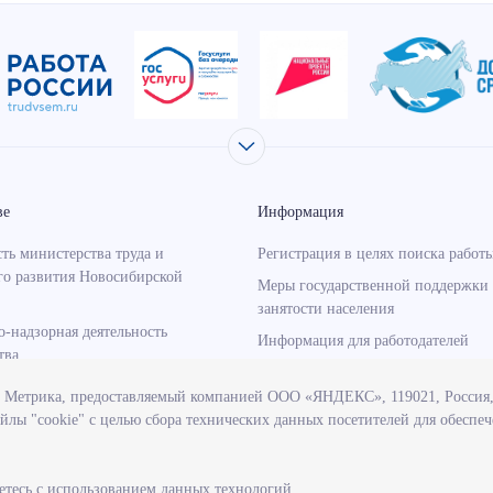
ве
Информация
ть министерства труда и
Регистрация в целях поиска работ
го развития Новосибирской
Меры государственной поддержки 
занятости населения
о-надзорная деятельность
Информация для работодателей
тва
Состояние рынка труда
венные программы, реализуемые
с Метрика, предоставляемый компанией ООО «ЯНДЕКС», 119021, Россия, 
Профессиональная ориентация
твом
йлы "cookie" с целью сбора технических данных посетителей для обеспе
учреждения, подведомственные
тву
етесь с использованием данных технологий