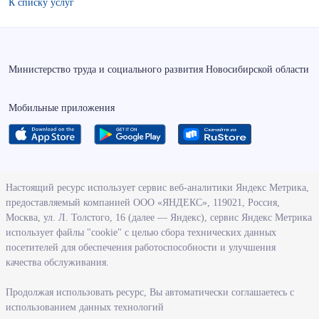
К списку услуг
Министерство труда и социального развития Новосибирской области
Мобильные приложения
О ведомстве
Настоящий ресурс использует сервис веб-аналитики Яндекс Метрика,
предоставляемый компанией ООО «ЯНДЕКС», 119021, Россия,
Деятельность министерства труда и социального развития
Москва, ул. Л. Толстого, 16 (далее — Яндекс), сервис Яндекс Метрика
Новосибирской области
использует файлы "cookie" с целью сбора технических данных
посетителей для обеспечения работоспособности и улучшения
Контрольно-надзорная деятельность министерства
качества обслуживания.
Государственные программы, реализуемые министерством
Службы и учреждения, подведомственные министерству
Продолжая использовать ресурс, Вы автоматически соглашаетесь с
использованием данных технологий
Поступление на государственную гражданскую службу