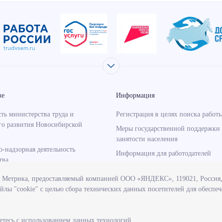
ве
Информация
ть министерства труда и
Регистрация в целях поиска работ
го развития Новосибирской
Меры государственной поддержки 
занятости населения
о-надзорная деятельность
Информация для работодателей
тва
Состояние рынка труда
венные программы, реализуемые
с Метрика, предоставляемый компанией ООО «ЯНДЕКС», 119021, Россия, 
Профессиональная ориентация
твом
йлы "cookie" с целью сбора технических данных посетителей для обеспе
учреждения, подведомственные
тву
етесь с использованием данных технологий