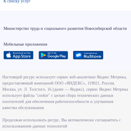
К списку услуг
Министерство труда и социального развития Новосибирской области
Мобильные приложения
О ведомстве
Настоящий ресурс использует сервис веб-аналитики Яндекс Метрика,
предоставляемый компанией ООО «ЯНДЕКС», 119021, Россия,
Деятельность министерства труда и социального развития
Москва, ул. Л. Толстого, 16 (далее — Яндекс), сервис Яндекс Метрика
Новосибирской области
использует файлы "cookie" с целью сбора технических данных
посетителей для обеспечения работоспособности и улучшения
Контрольно-надзорная деятельность министерства
качества обслуживания.
Государственные программы, реализуемые министерством
Службы и учреждения, подведомственные министерству
Продолжая использовать ресурс, Вы автоматически соглашаетесь с
использованием данных технологий
Поступление на государственную гражданскую службу