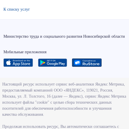
К списку услуг
Министерство труда и социального развития Новосибирской области
Мобильные приложения
О ведомстве
Настоящий ресурс использует сервис веб-аналитики Яндекс Метрика,
предоставляемый компанией ООО «ЯНДЕКС», 119021, Россия,
Деятельность министерства труда и социального развития
Москва, ул. Л. Толстого, 16 (далее — Яндекс), сервис Яндекс Метрика
Новосибирской области
использует файлы "cookie" с целью сбора технических данных
посетителей для обеспечения работоспособности и улучшения
Контрольно-надзорная деятельность министерства
качества обслуживания.
Государственные программы, реализуемые министерством
Службы и учреждения, подведомственные министерству
Продолжая использовать ресурс, Вы автоматически соглашаетесь с