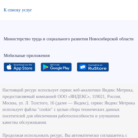
К списку услуг
Министерство труда и социального развития Новосибирской области
Мобильные приложения
О ведомстве
Настоящий ресурс использует сервис веб-аналитики Яндекс Метрика,
предоставляемый компанией ООО «ЯНДЕКС», 119021, Россия,
Деятельность министерства труда и социального развития
Москва, ул. Л. Толстого, 16 (далее — Яндекс), сервис Яндекс Метрика
Новосибирской области
использует файлы "cookie" с целью сбора технических данных
посетителей для обеспечения работоспособности и улучшения
Контрольно-надзорная деятельность министерства
качества обслуживания.
Государственные программы, реализуемые министерством
Службы и учреждения, подведомственные министерству
Продолжая использовать ресурс, Вы автоматически соглашаетесь с