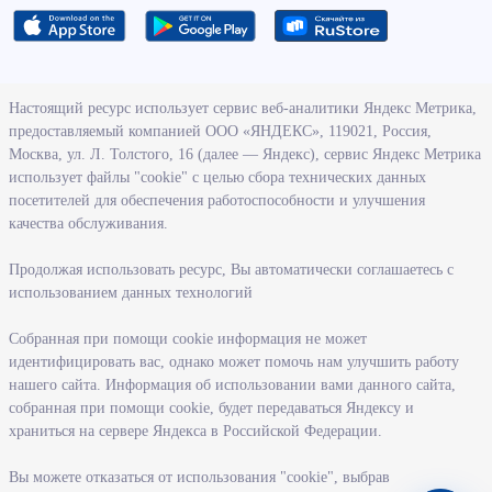
О ведомстве
Настоящий ресурс использует сервис веб-аналитики Яндекс Метрика,
предоставляемый компанией ООО «ЯНДЕКС», 119021, Россия,
Деятельность министерства труда и социального развития
Москва, ул. Л. Толстого, 16 (далее — Яндекс), сервис Яндекс Метрика
Новосибирской области
использует файлы "cookie" с целью сбора технических данных
посетителей для обеспечения работоспособности и улучшения
Контрольно-надзорная деятельность министерства
качества обслуживания.
Государственные программы, реализуемые министерством
Службы и учреждения, подведомственные министерству
Продолжая использовать ресурс, Вы автоматически соглашаетесь с
использованием данных технологий
Поступление на государственную гражданскую службу
Собранная при помощи cookie информация не может
Информация
идентифицировать вас, однако может помочь нам улучшить работу
нашего сайта. Информация об использовании вами данного сайта,
Регистрация в целях поиска работы
собранная при помощи cookie, будет передаваться Яндексу и
Меры государственной поддержки в сфере занятости населения
храниться на сервере Яндекса в Российской Федерации.
Информация для работодателей
Вы можете отказаться от использования "cookie", выбрав