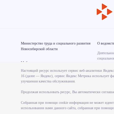
Министерство труда и социального развития
О ведомст
Новосибирской области
Деятельнос
социально
Мобильные приложения
области
Настоящий ресурс использует сервис веб-аналитики Яндек
Контрольн
16 (далее — Яндекс), сервис Яндекс Метрика использует фа
министерс
улучшения качества обслуживания.
Государст
министерс
Продолжая использовать ресурс, Вы автоматически соглаша
Службы и 
министерс
Собранная при помощи cookie информация не может иденти
использовании вами данного сайта, собранная при помощи c
Поступлен