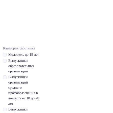
литературы
Вьетнамский,средний
- B
Вьетнамский,средний
- B,готовность
пройти
собеседование
Категория работника
Молодежь до 18 лет
Вьетнамский,средний
Выпускники
- B,чтение
образовательных
профессиональной
организаций
литературы
Выпускники
организаций
Дисциплинированность
среднего
Допуск на
профобразования в
перевозку
возрасте от 18 до 20
опасных грузов
лет
(ДОПОГ)
Выпускники