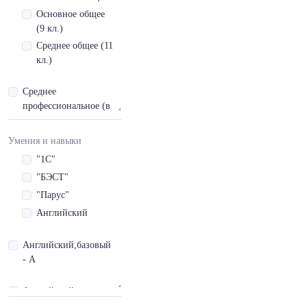
Основное общее
(9 кл.)
Среднее общее (11
кл.)
Среднее
профессиональное (в
т.ч. начальное
профессиональное)
Умения и навыки
Высшее
"1С"
Послевузовское
"БЭСТ"
профессиональное
"Парус"
Английский
Английский,базовый
- A
Английский,продвинутый
- С