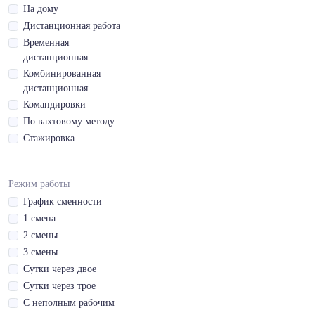
Водительское
На дому
район
Бытовое
удостоверение кат.
Дистанционная работа
обслуживание
Коченевский
BE
Временная
населения
район
Водительское
дистанционная
Защита
Кочковский район
удостоверение кат.
Комбинированная
государства и
Краснозерский
C
дистанционная
личности
район
Водительское
Командировки
Профессии, общие
Куйбышевский
удостоверение кат.
По вахтовому методу
для всех сфер
район
C1
деятельности
Стажировка
Купинский район
Водительское
Должности
Кыштовский
удостоверение кат.
специалистов,
район
C1E
Режим работы
общие для всех
Маслянинский
Водительское
сфер деятельности
График сменности
район
удостоверение кат.
1 смена
CE
Мошковский
2 смены
район
Водительское
3 смены
удостоверение кат.
Новосибирский
Сутки через двое
D
район
Сутки через трое
Водительское
Ордынский район
С неполным рабочим
удостоверение кат.
Северный район