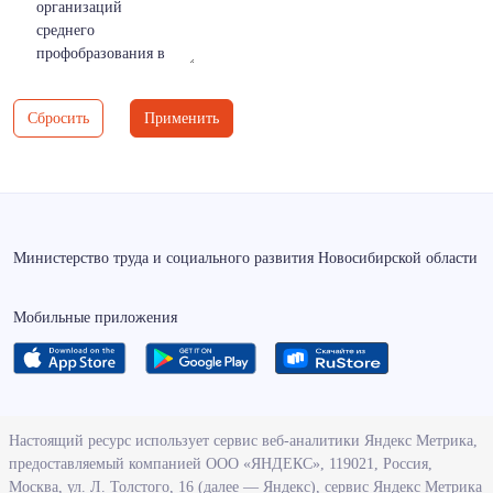
Знание
организаций
делопроизводства
среднего
Знание
профобразования в
иностранных
возрасте от 21 до 23
языков,базовый -
лет
Сбросить
Применить
A
Пенсионеры
Выпускники
Знание иностранных
организаций высшего
языков,продвинутый
профобразования
- С
Сироты
Выпускники от 18 до
Министерство труда и социального развития Новосибирской области
Знание иностранных
25 лет, окончившие
языков,продвинутый
менее 1 года назад
- С,готовность
Мобильные приложения
организацию
пройти
высшего или
собеседование
среднего
профобразования
Знание иностранных
Выпускники
языков,продвинутый
организаций
О ведомстве
Настоящий ресурс использует сервис веб-аналитики Яндекс Метрика,
- С,синхронный
среднего
предоставляемый компанией ООО «ЯНДЕКС», 119021, Россия,
Деятельность министерства труда и социального развития
перевод
профобразования
Москва, ул. Л. Толстого, 16 (далее — Яндекс), сервис Яндекс Метрика