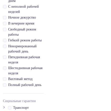
днем
D1
Сузунский район
С неполной рабочей
Водительское
Татарский район
неделей
удостоверение кат.
Ночное дежурство
Тогучинский
D1E
район
В вечернее время
Водительское
Убинский район
Свободный режим
удостоверение кат.
работы
DE
Усть-Таркский
Гибкий режим работы
район
Водительское
Ненормированный
удостоверение кат.
Чановский район
рабочий день
E
Черепановский
Пятидневная рабочая
Водительское
район
неделя
удостоверение кат.
Чистоозерный
Шестидневная рабочая
M
район
неделя
Водительское
Чулымский район
Вахтовый метод
удостоверение кат.
Tb
Полный рабочий день
Водительское
удостоверение кат.
Социальные гарантии
Tm
Транспорт