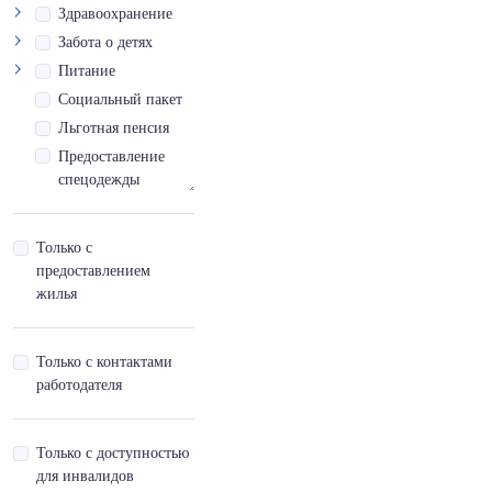
Высококвалифицированный
Здравоохранение
специалист
Забота о детях
Вьетнамский
Питание
Социальный пакет
Вьетнамский,базовый
Льготная пенсия
- A
Предоставление
спецодежды
Вьетнамский,продвинутый
- С
Инфраструктурная
доступность
Только с
Вьетнамский,продвинутый
Отпуск за выслугу
предоставлением
- С,готовность пройти
лет
жилья
собеседование
Дополнительный
отпуск
Вьетнамский,продвинутый
Только с контактами
- С,синхронный перевод
работодателя
Вьетнамский,продвинутый
- С,чтение
Только с доступностью
профессиональной
для инвалидов