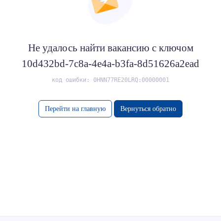
Не удалось найти вакансию с ключом
10d432bd-7c8a-4e4a-b3fa-8d51626a2ead
код ошибки: 0HNN77RE20LRQ:00000001
Перейти на главную
Вернуться обратно