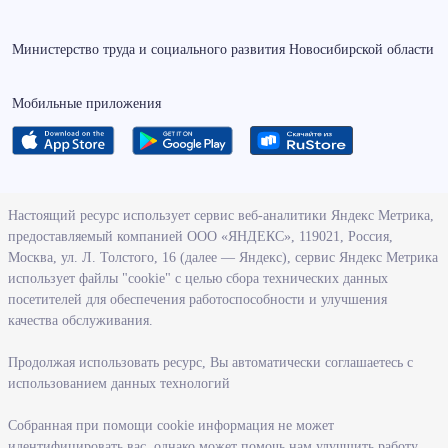
Министерство труда и социального развития Новосибирской области
Мобильные приложения
О ведомстве
Настоящий ресурс использует сервис веб-аналитики Яндекс Метрика,
предоставляемый компанией ООО «ЯНДЕКС», 119021, Россия,
Деятельность министерства труда и социального развития
Москва, ул. Л. Толстого, 16 (далее — Яндекс), сервис Яндекс Метрика
Новосибирской области
использует файлы "cookie" с целью сбора технических данных
посетителей для обеспечения работоспособности и улучшения
Контрольно-надзорная деятельность министерства
качества обслуживания.
Государственные программы, реализуемые министерством
Службы и учреждения, подведомственные министерству
Продолжая использовать ресурс, Вы автоматически соглашаетесь с
использованием данных технологий
Поступление на государственную гражданскую службу
Собранная при помощи cookie информация не может
Информация
идентифицировать вас, однако может помочь нам улучшить работу