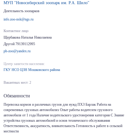
МУП "Новосибирский зоопарк им. Р.А. Шило"
Деятельность зоопарков
info.zoo-nsk@ngs.ru
Контактное лицо
Щербакова Наталья Николаевна
Другой 79139112995
ph-zoo@yandex.ru
Центр занятости населения:
ГКУ НСО ЦЗН Мошковского района
Вакантных мест: 2
Обязанности
Перевозка кормов и различных грузов для нужд ПХЗ Барлак Работа на
современных грузовых автомобилях Опыт работы водителем грузового
автомобиля от 1 года Наличие водительского удостоверения категории C Знание
устройства грузовых автомобилей и основ технического обслуживания
Ответственность, аккуратность, внимательность Готовность к работе в сельской
местности