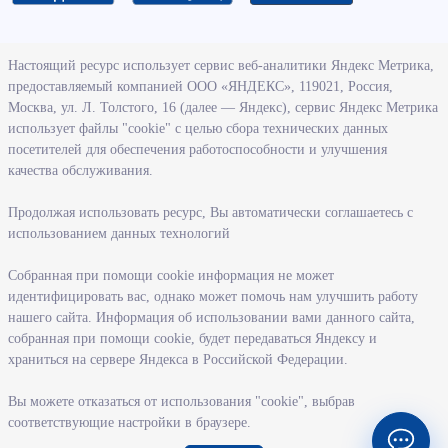
О ведомстве
Настоящий ресурс использует сервис веб-аналитики Яндекс Метрика,
предоставляемый компанией ООО «ЯНДЕКС», 119021, Россия,
Деятельность министерства труда и социального развития
Москва, ул. Л. Толстого, 16 (далее — Яндекс), сервис Яндекс Метрика
Новосибирской области
использует файлы "cookie" с целью сбора технических данных
посетителей для обеспечения работоспособности и улучшения
Контрольно-надзорная деятельность министерства
качества обслуживания.
Государственные программы, реализуемые министерством
Службы и учреждения, подведомственные министерству
Продолжая использовать ресурс, Вы автоматически соглашаетесь с
использованием данных технологий
Поступление на государственную гражданскую службу
Собранная при помощи cookie информация не может
Информация
идентифицировать вас, однако может помочь нам улучшить работу
нашего сайта. Информация об использовании вами данного сайта,
Регистрация в целях поиска работы
собранная при помощи cookie, будет передаваться Яндексу и
Меры государственной поддержки в сфере занятости населения
храниться на сервере Яндекса в Российской Федерации.
Информация для работодателей
Вы можете отказаться от использования "cookie", выбрав
Состояние рынка труда
соответствующие настройки в браузере.
Профессиональная ориентация