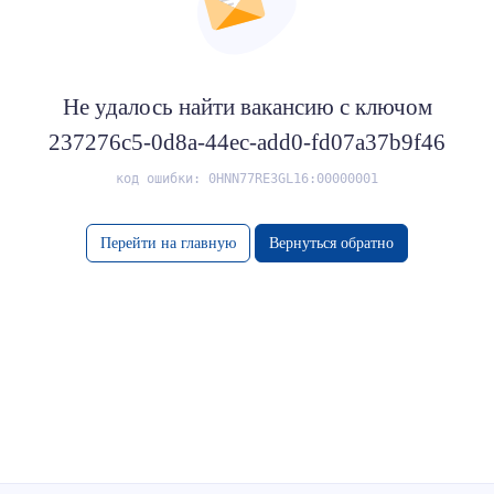
Не удалось найти вакансию с ключом
237276c5-0d8a-44ec-add0-fd07a37b9f46
код ошибки: 0HNN77RE3GL16:00000001
Перейти на главную
Вернуться обратно