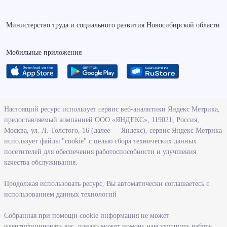
Министерство труда и социального развития Новосибирской области
Мобильные приложения
О ведомстве
Настоящий ресурс использует сервис веб-аналитики Яндекс Метрика,
предоставляемый компанией ООО «ЯНДЕКС», 119021, Россия,
Деятельность министерства труда и социального развития
Москва, ул. Л. Толстого, 16 (далее — Яндекс), сервис Яндекс Метрика
Новосибирской области
использует файлы "cookie" с целью сбора технических данных
посетителей для обеспечения работоспособности и улучшения
Контрольно-надзорная деятельность министерства
качества обслуживания.
Государственные программы, реализуемые министерством
Службы и учреждения, подведомственные министерству
Продолжая использовать ресурс, Вы автоматически соглашаетесь с
использованием данных технологий
Поступление на государственную гражданскую службу
Собранная при помощи cookie информация не может
Информация
идентифицировать вас, однако может помочь нам улучшить работу