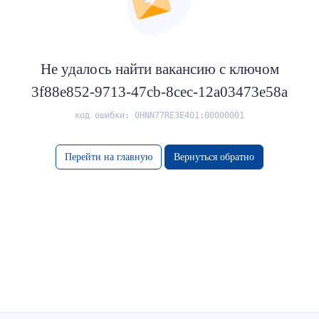
Не удалось найти вакансию с ключом
3f88e852-9713-47cb-8cec-12a03473e58a
код ошибки: 0HNN77RE3E4O1:00000001
Перейти на главную
Вернуться обратно