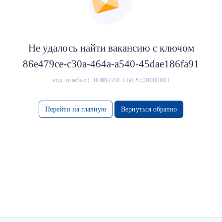
Не удалось найти вакансию с ключом
86e479ce-c30a-464a-a540-45dae186fa91
код ошибки: 0HNN77RE3JVFA:00000001
Перейти на главную
Вернуться обратно