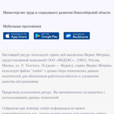
Министерство труда и социального развития Новосибирской области
Мобильные приложения
О ведомстве
Настоящий ресурс использует сервис веб-аналитики Яндекс Метрика,
предоставляемый компанией ООО «ЯНДЕКС», 119021, Россия,
Деятельность министерства труда и социального развития
Москва, ул. Л. Толстого, 16 (далее — Яндекс), сервис Яндекс Метрика
Новосибирской области
использует файлы "cookie" с целью сбора технических данных
посетителей для обеспечения работоспособности и улучшения
Контрольно-надзорная деятельность министерства
качества обслуживания.
Государственные программы, реализуемые министерством
Службы и учреждения, подведомственные министерству
Продолжая использовать ресурс, Вы автоматически соглашаетесь с
использованием данных технологий
Поступление на государственную гражданскую службу
Собранная при помощи cookie информация не может
Информация
идентифицировать вас, однако может помочь нам улучшить работу