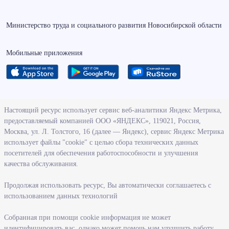
Министерство труда и социального развития Новосибирской области
Мобильные приложения
О ведомстве
Настоящий ресурс использует сервис веб-аналитики Яндекс Метрика,
предоставляемый компанией ООО «ЯНДЕКС», 119021, Россия,
Деятельность министерства труда и социального развития
Москва, ул. Л. Толстого, 16 (далее — Яндекс), сервис Яндекс Метрика
Новосибирской области
использует файлы "cookie" с целью сбора технических данных
посетителей для обеспечения работоспособности и улучшения
Контрольно-надзорная деятельность министерства
качества обслуживания.
Государственные программы, реализуемые министерством
Службы и учреждения, подведомственные министерству
Продолжая использовать ресурс, Вы автоматически соглашаетесь с
использованием данных технологий
Поступление на государственную гражданскую службу
Собранная при помощи cookie информация не может
Информация
идентифицировать вас, однако может помочь нам улучшить работу