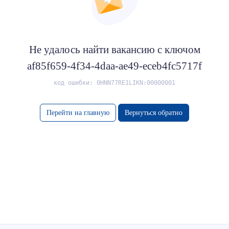
Не удалось найти вакансию с ключом
af85f659-4f34-4daa-ae49-eceb4fc5717f
код ошибки: 0HNN77RE1LIKN:00000001
Перейти на главную
Вернуться обратно