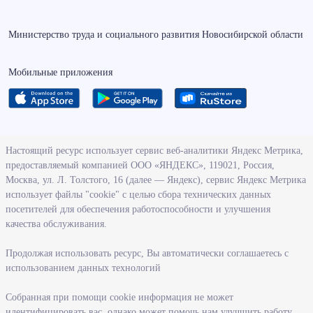
Министерство труда и социального развития Новосибирской области
Мобильные приложения
О ведомстве
Настоящий ресурс использует сервис веб-аналитики Яндекс Метрика,
предоставляемый компанией ООО «ЯНДЕКС», 119021, Россия,
Деятельность министерства труда и социального развития
Москва, ул. Л. Толстого, 16 (далее — Яндекс), сервис Яндекс Метрика
Новосибирской области
использует файлы "cookie" с целью сбора технических данных
посетителей для обеспечения работоспособности и улучшения
Контрольно-надзорная деятельность министерства
качества обслуживания.
Государственные программы, реализуемые министерством
Службы и учреждения, подведомственные министерству
Продолжая использовать ресурс, Вы автоматически соглашаетесь с
использованием данных технологий
Поступление на государственную гражданскую службу
Собранная при помощи cookie информация не может
Информация
идентифицировать вас, однако может помочь нам улучшить работу