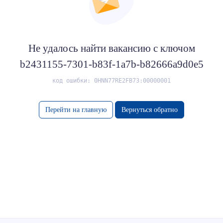
Не удалось найти вакансию с ключом
b2431155-7301-b83f-1a7b-b82666a9d0e5
код ошибки: 0HNN77RE2FB73:00000001
Перейти на главную
Вернуться обратно